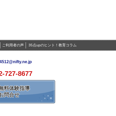
ご利用者の声
35点upのヒント！教育コラム
512@nifty.ne.jp
2-727-8677
無料体験指導
お問合せ