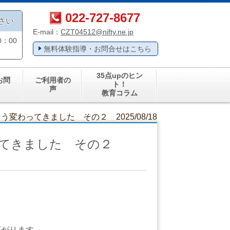
022-727-8677
さい
E-mail：
CZT04512@nifty.ne.jp
：00
無料体験指導・お問合せはこちら
35点upのヒン
お問
ご利用者の
ト！
声
教育コラム
変わってきました その２ 2025/08/18
ってきました その２
広がります。