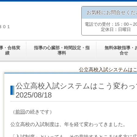
お気軽にお問合せくだ
電話での受付：15：00～20
３０１
定休日：日曜日
導・合格実
指導の心臓部・時間設定・指
無料体験指導・
績
導料
合せ
公立高校入試システムはこう
公立高校入試システムはこう変わ
2025/08/18
（
前回
の続きです）
公立高校の入試制度は、年を経て変わってきました。
「入試制度」といっても、その意味するところは多方に