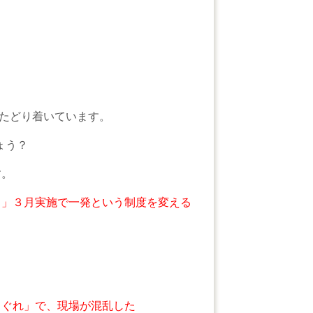
ろにたどり着いています。
ょう？
す。
ト」３月実施で一発という制度を変える
まぐれ」で、現場が混乱した