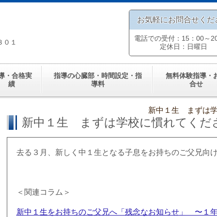
お気軽にお問合せくだ
電話での受付：15：00～20
３０１
定休日：日曜日
導・合格実
指導の心臓部・時間設定・指
無料体験指導・
績
導料
合せ
新中１生 まずは学校
新中１生 まずは学校に慣れてください 
去る３月、新しく中１生となる子息をお持ちのご父兄向け
＜関連コラム＞
新中１生をお持ちのご父兄へ「残念なお知らせ」 〜１