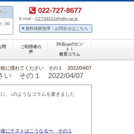
022-727-8677
さい
E-mail：
CZT04512@nifty.ne.jp
：00
無料体験指導・お問合せはこちら
35点upのヒン
お問
ご利用者の
ト！
声
教育コラム
に慣れてください その１ 2022/04/07
その１ 2022/04/07
に、↓のようなコラムを書きました
年後にテストはこうなる〜 その１