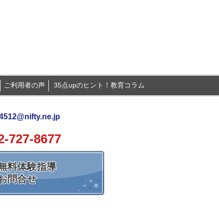
ご利用者の声
35点upのヒント！教育コラム
512@nifty.ne.jp
2-727-8677
無料体験指導
お問合せ