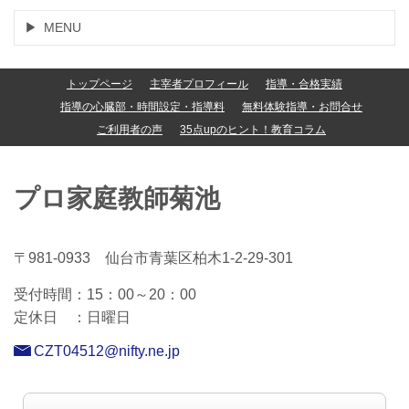
MENU
トップページ
主宰者プロフィール
指導・合格実績
指導の心臓部・時間設定・指導料
無料体験指導・お問合せ
ご利用者の声
35点upのヒント！教育コラム
プロ家庭教師菊池
〒981-0933 仙台市青葉区柏木1-2-29-301
受付時間：15
：00～20：00
定休日 ：
日曜日
CZT04512@nifty.ne.jp