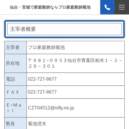
仙台・宮城で家庭教師ならプロ家庭教師菊池
主宰者概要
主宰者
プロ家庭教師菊池
〒９８１−０９３３仙台市青葉区柏木１－２－
所在地
２９－３０１
電話
022-727-8677
ＦＡＸ
022-727-8677
Ｅ−Ｍａ
CZT04512@nifty.ne.jp
ｉｌ
塾長
菊池澄夫