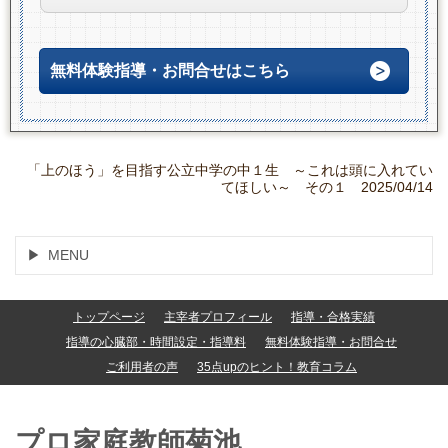
無料体験指導・お問合せはこちら
「上のほう」を目指す公立中学の中１生 ～これは頭に入れてい
てほしい～ その１ 2025/04/14
MENU
トップページ
主宰者プロフィール
指導・合格実績
指導の心臓部・時間設定・指導料
無料体験指導・お問合せ
ご利用者の声
35点upのヒント！教育コラム
プロ家庭教師菊池